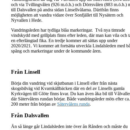
och via Tvillingvålen (926 m.ö.h.) och Dörrsvålen (883 m.ö.h.) 
till Dalsvallen på andra sidan Linsellvålarna. Därifrån finns
möjligheten att vandra vidare över Sonfjället till Nysätern och
Nyvallen i Hede.
Vandringsleden har tydliga blåa markeringar. Två nya timrade
vindskydd med grillplats finns efter leden, där man kan vila och t
en efterlängtad fika. En tredje kommer att sättas upp under
2020/2021. Vi kommer att fortsätta utveckla Lindalsleden med b
spång och markeringar under de kommande åren.
Från Linsell
Börja din vandring vid skjutbanan i Linsell eller från nästa
skogsbilväg vid Kvarnkällbäcken där en del av Linsells gamla
Kyrkvägen till Glöte finns kvar. Du kan även åka bil till Vålvalle
där Sätervålens rundan börjar. Både vandringsleder möts efter ca.
200 meter från början av
Sätervålens runda
.
Från Dalsvallen
Än så länge går Lindalsleden inte över ån Rånden och måste du