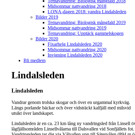
Temavandring: Biologisk mångfald 2018
Midsommar nattvandring 2018
LONA-dagen 2018: vandra Lindalsleden
Bilder 2019
Temavandring: Biologisk mångfald 2019
Midsommar nattvandring 2019
Temavandring: Upptäck gammelskogen
Bilder 2020
Fixarhelg Lindalsleden 2020
Midsommar nattvandring 2020
Invigning Lindalsleden 2020
Bli medlem
Lindalsleden
Lindalsleden
Vandrar genom trolska skogar och över en urgammal kyrkväg.
Längs porlande bäckar och över vidsträckt kalfjäll med milsvid
utsikt över landskapet.
Lindalsleden är en ca. 23 km lång ny vandringsled från Linsell ö
lågfjällsområden Linsellvålarna till Dalsvallen vid Sonfjällets fot.
Vandringsleden tar dig via Vålvallen upp till Sätervålen (894 m.ö