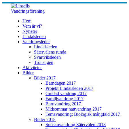
Skip
to
content
Hem
Vem är vi?
Nyheter
Lindalsleden
Vandringsleder
Lindalsleden
Sätervålens runda
Svartviksleden
Trollstigen
Aktiviteter
Bilder
Bilder 2017
Barndagen 2017
Projekt Lindalsleden 2017
Guidad vandring 2017
Familjvandring 2017
Barnvandring 2017
Midsommar nattvandring 2017
Temavandring: Biologisk mångfald 2017
Bilder 2018
Snöskovandring Sätervålen 2018