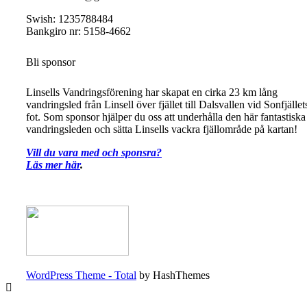
Swish: 1235788484
Bankgiro nr: 5158-4662
Bli sponsor
Linsells Vandringsförening har skapat en cirka 23 km lång
vandringsled från Linsell över fjället till Dalsvallen vid Sonfjället
fot. Som sponsor hjälper du oss att underhålla den här fantastiska
vandringsleden och sätta Linsells vackra fjällområde på kartan!
Vill du vara med och sponsra?
Läs mer här
.
WordPress Theme - Total
by HashThemes