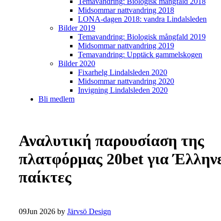
Temavandring: Biologisk mångfald 2018
Midsommar nattvandring 2018
LONA-dagen 2018: vandra Lindalsleden
Bilder 2019
Temavandring: Biologisk mångfald 2019
Midsommar nattvandring 2019
Temavandring: Upptäck gammelskogen
Bilder 2020
Fixarhelg Lindalsleden 2020
Midsommar nattvandring 2020
Invigning Lindalsleden 2020
Bli medlem
Αναλυτική παρουσίαση της
πλατφόρμας 20bet για Έλλην
παίκτες
09
Jun 2026
by
Järvsö Design