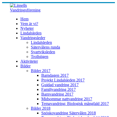
Skip
to
content
Hem
Vem är vi?
Nyheter
Lindalsleden
Vandringsleder
Lindalsleden
Sätervålens runda
Svartviksleden
Trollstigen
Aktiviteter
Bilder
Bilder 2017
Barndagen 2017
Projekt Lindalsleden 2017
Guidad vandring 2017
Familjvandring 2017
Barnvandring 2017
Midsommar nattvandring 2017
Temavandring: Biologisk mångfald 2017
Bilder 2018
Snöskovandring Sätervålen 2018