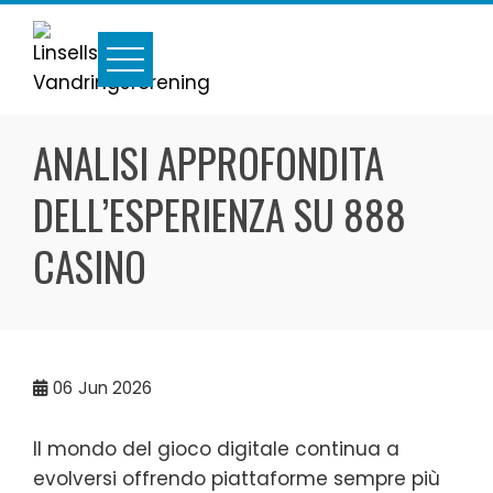
Skip
to
content
ANALISI APPROFONDITA
DELL’ESPERIENZA SU 888
CASINO
06
Jun 2026
Il mondo del gioco digitale continua a
evolversi offrendo piattaforme sempre più