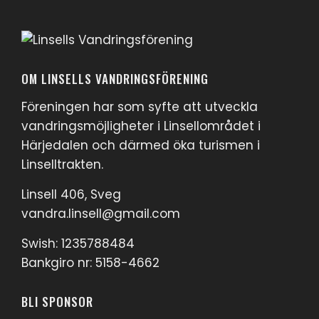
OM LINSELLS VANDRINGSFÖRENING
Föreningen har som syfte att utveckla
vandringsmöjligheter i Linsellområdet i
Härjedalen och därmed öka turismen i
Linselltrakten.
Linsell 406, Sveg
vandra.linsell@gmail.com
Swish: 1235788484
Bankgiro nr: 5158-4662
BLI SPONSOR