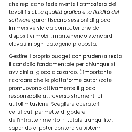
che replicano fedelmente l’atmosfera dei
tavoli fisici.
La qualità grafica e la fluidità del
software
garantiscono sessioni di gioco
immersive sia da computer che da
dispositivi mobili, mantenendo standard
elevati in ogni categoria proposta.
Gestire il proprio budget con prudenza resta
il consiglio fondamentale per chiunque si
avvicini al gioco d’azzardo. È importante
ricordare che le piattaforme autorizzate
promuovono attivamente il gioco
responsabile attraverso strumenti di
autolimitazione. Scegliere operatori
certificati permette di godere
dell’intrattenimento in totale tranquillità,
sapendo di poter contare su sistemi