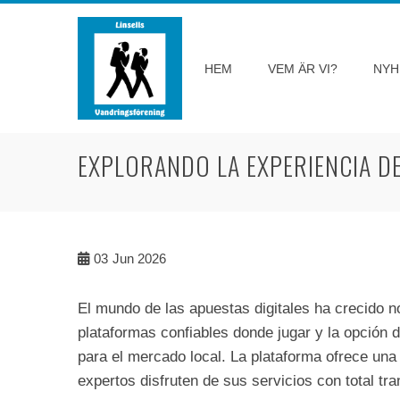
Skip
to
content
HEM
VEM ÄR VI?
NYH
EXPLORANDO LA EXPERIENCIA D
03
Jun 2026
El mundo de las apuestas digitales ha crecido 
plataformas confiables donde jugar y la opción 
para el mercado local. La plataforma ofrece una 
expertos disfruten de sus servicios con total tra