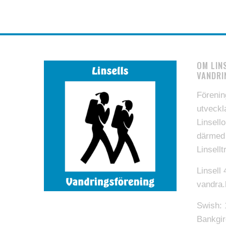
OM LIN
VANDRI
Förenin
utveckl
Linsell
därmed 
Linsellt
Linsell
vandra.
Swish:
Bankgir