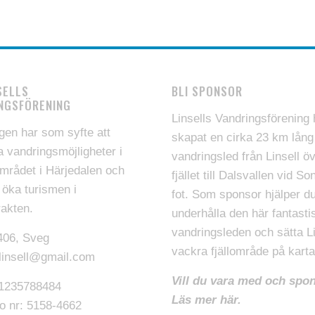
SELLS
BLI SPONSOR
NGSFÖRENING
Linsells Vandringsförening 
gen har som syfte att
skapat en cirka 23 km lång
a vandringsmöjligheter i
vandringsled från Linsell ö
området i Härjedalen och
fjället till Dalsvallen vid Son
öka turismen i
fot. Som sponsor hjälper du
rakten.
underhålla den här fantasti
vandringsleden och sätta Li
 406, Sveg
vackra fjällområde på karta
linsell@gmail.com
Vill du vara med och spo
 1235788484
Läs mer här
.
o nr: 5158-4662