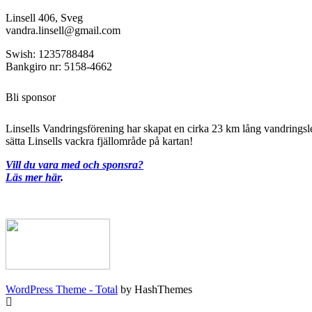
Linsell 406, Sveg
vandra.linsell@gmail.com
Swish: 1235788484
Bankgiro nr: 5158-4662
Bli sponsor
Linsells Vandringsförening har skapat en cirka 23 km lång vandringsled 
sätta Linsells vackra fjällområde på kartan!
Vill du vara med och sponsra?
Läs mer här
.
WordPress Theme - Total
by HashThemes