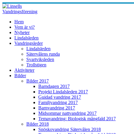
Skip
to
content
Hem
Vem är vi?
Nyheter
Lindalsleden
Vandringsleder
Lindalsleden
Sätervålens runda
Svartviksleden
Trollstigen
Aktiviteter
Bilder
Bilder 2017
Barndagen 2017
Projekt Lindalsleden 2017
Guidad vandring 2017
Familjvandring 2017
Barnvandring 2017
Midsommar nattvandring 2017
Temavandring: Biologisk mångfald 2017
Bilder 2018
Snöskovandring Sätervålen 2018