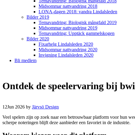
Temavandring: Biologisk mångfald 2018
Midsommar nattvandring 2018
LONA-dagen 2018: vandra Lindalsleden
Bilder 2019
Temavandring: Biologisk mångfald 2019
Midsommar nattvandring 2019
Temavandring: Upptäck gammelskogen
Bilder 2020
Fixarhelg Lindalsleden 2020
Midsommar nattvandring 2020
Invigning Lindalsleden 2020
Bli medlem
Ontdek de speelervaring bij bw
12
Jun 2026
by
Järvsö Design
Veel spelers zijn op zoek naar een betrouwbaar platform voor hun 
scherpe noteringen blijft deze aanbieder een favoriet in de industrie.