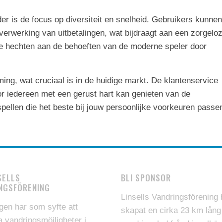
r is de focus op diversiteit en snelheid. Gebruikers kunnen
verwerking van uitbetalingen, wat bijdraagt aan een zorgelo
rde hechten aan de behoeften van de moderne speler door
ng, wat cruciaal is in de huidige markt. De klantenservice
r iedereen met een gerust hart kan genieten van de
pellen die het beste bij jouw persoonlijke voorkeuren passe
SELLS
BLI SPONSOR
NGSFÖRENING
Linsells Vandringsförening 
gen har som syfte att
skapat en cirka 23 km lång
a vandringsmöjligheter i