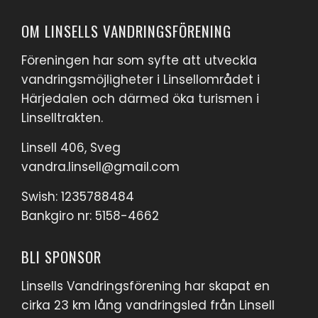
OM LINSELLS VANDRINGSFÖRENING
Föreningen har som syfte att utveckla
vandringsmöjligheter i Linsellområdet i
Härjedalen och därmed öka turismen i
Linselltrakten.
Linsell 406, Sveg
vandra.linsell@gmail.com
Swish: 1235788484
Bankgiro nr: 5158-4662
BLI SPONSOR
Linsells Vandringsförening har skapat en
cirka 23 km lång vandringsled från Linsell