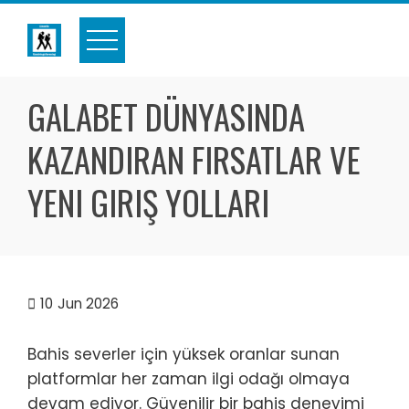
Skip
to
content
GALABET DÜNYASINDA
KAZANDIRAN FIRSATLAR VE
YENI GIRIŞ YOLLARI
10
Jun 2026
Bahis severler için yüksek oranlar sunan
platformlar her zaman ilgi odağı olmaya
devam ediyor. Güvenilir bir bahis deneyimi