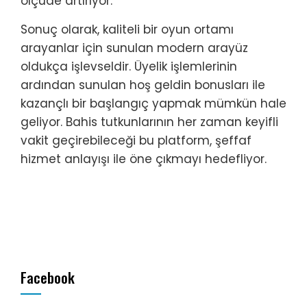
ölçüde artırıyor.
Sonuç olarak, kaliteli bir oyun ortamı
arayanlar için sunulan modern arayüz
oldukça işlevseldir. Üyelik işlemlerinin
ardından sunulan hoş geldin bonusları ile
kazançlı bir başlangıç yapmak mümkün hale
geliyor. Bahis tutkunlarının her zaman keyifli
vakit geçirebileceği bu platform, şeffaf
hizmet anlayışı ile öne çıkmayı hedefliyor.
Facebook