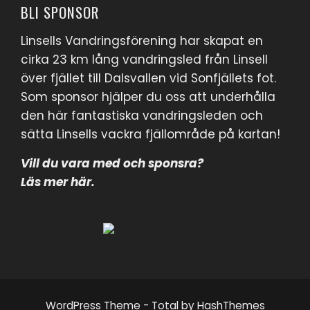
BLI SPONSOR
Linsells Vandringsförening har skapat en
cirka 23 km lång vandringsled från Linsell
över fjället till Dalsvallen vid Sonfjällets fot.
Som sponsor hjälper du oss att underhålla
den här fantastiska vandringsleden och
sätta Linsells vackra fjällområde på kartan!
Vill du vara med och sponsra?
Läs mer här
.
WordPress Theme - Total
by HashThemes