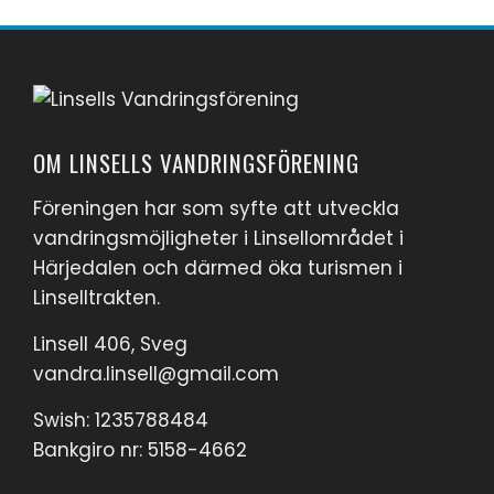
OM LINSELLS VANDRINGSFÖRENING
Föreningen har som syfte att utveckla
vandringsmöjligheter i Linsellområdet i
Härjedalen och därmed öka turismen i
Linselltrakten.
Linsell 406, Sveg
vandra.linsell@gmail.com
Swish: 1235788484
Bankgiro nr: 5158-4662