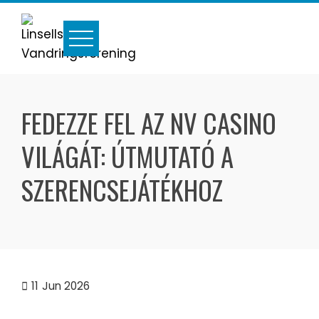
Skip
to
content
FEDEZZE FEL AZ NV CASINO
VILÁGÁT: ÚTMUTATÓ A
SZERENCSEJÁTÉKHOZ
11
Jun 2026