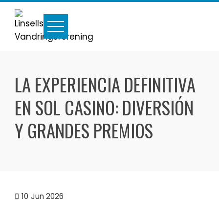
Skip
to
content
LA EXPERIENCIA DEFINITIVA
EN SOL CASINO: DIVERSIÓN
Y GRANDES PREMIOS
10
Jun 2026