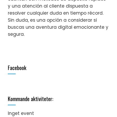
y una atención al cliente dispuesta a
resolver cualquier duda en tiempo récord.
Sin duda, es una opción a considerar si
buscas una aventura digital emocionante y
segura.
Facebook
Kommande aktiviteter:
Inget event