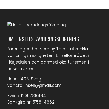
OM LINSELLS VANDRINGSFÖRENING
Föreningen har som syfte att utveckla
vandringsmöjligheter i Linsellområdet i
Härjedalen och därmed öka turismen i
Linselltrakten.
Linsell 406, Sveg
vandra.linsell@gmail.com
Swish: 1235788484
Bankgiro nr: 5158-4662