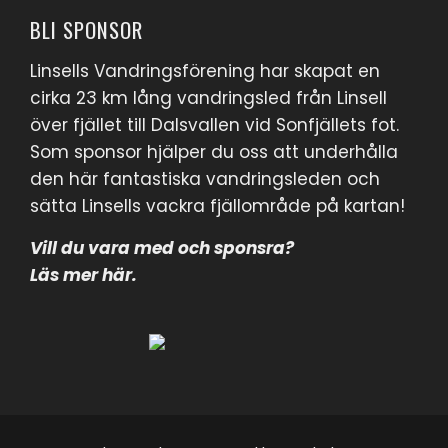
BLI SPONSOR
Linsells Vandringsförening har skapat en
cirka 23 km lång vandringsled från Linsell
över fjället till Dalsvallen vid Sonfjällets fot.
Som sponsor hjälper du oss att underhålla
den här fantastiska vandringsleden och
sätta Linsells vackra fjällområde på kartan!
Vill du vara med och sponsra?
Läs mer här
.