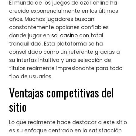
El mundo de los juegos de azar online ha
crecido exponencialmente en los últimos
años. Muchos jugadores buscan
constantemente opciones confiables
donde jugar en
sol casino
con total
tranquilidad. Esta plataforma se ha
consolidado como un referente gracias a
su interfaz intuitiva y una selección de
títulos realmente impresionante para todo
tipo de usuarios.
Ventajas competitivas del
sitio
Lo que realmente hace destacar a este sitio
es su enfoque centrado en la satisfacción