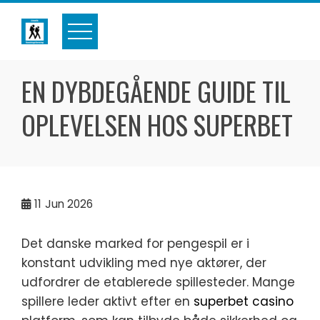
Skip
to
content
EN DYBDEGÅENDE GUIDE TIL
OPLEVELSEN HOS SUPERBET
11
Jun 2026
Det danske marked for pengespil er i
konstant udvikling med nye aktører, der
udfordrer de etablerede spillesteder. Mange
spillere leder aktivt efter en
superbet casino