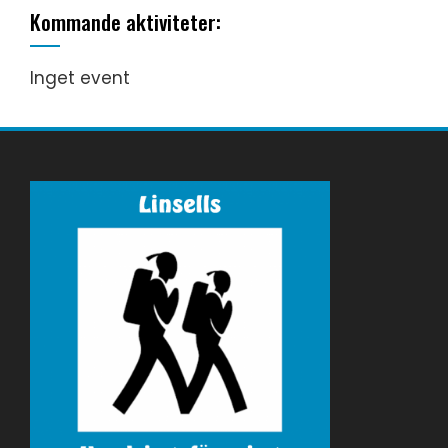
Kommande aktiviteter:
Inget event