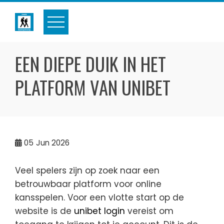
Skip
to
content
EEN DIEPE DUIK IN HET
PLATFORM VAN UNIBET
05
Jun 2026
Veel spelers zijn op zoek naar een
betrouwbaar platform voor online
kansspelen. Voor een vlotte start op de
website is de
unibet login
vereist om