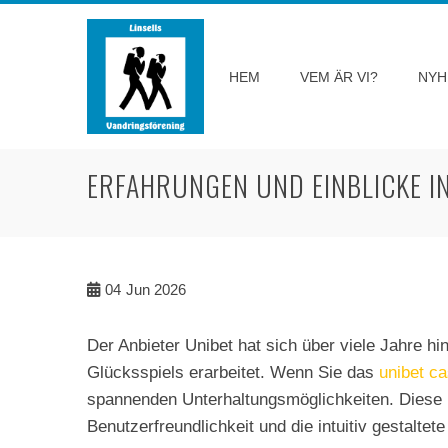
Skip
to
content
HEM
VEM ÄR VI?
NYH
ERFAHRUNGEN UND EINBLICKE I
04
Jun 2026
Der Anbieter Unibet hat sich über viele Jahre hi
Glücksspiels erarbeitet. Wenn Sie das
unibet ca
spannenden Unterhaltungsmöglichkeiten. Diese P
Benutzerfreundlichkeit und die intuitiv gestaltet