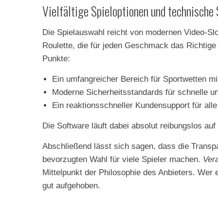
Vielfältige Spieloptionen und technische
Die Spielauswahl reicht von modernen Video-Slo
Roulette, die für jeden Geschmack das Richtige
Punkte:
Ein umfangreicher Bereich für Sportwetten mi
Moderne Sicherheitsstandards für schnelle un
Ein reaktionsschneller Kundensupport für alle
Die Software läuft dabei absolut reibungslos au
Abschließend lässt sich sagen, dass die Transpa
bevorzugten Wahl für viele Spieler machen.
Ver
Mittelpunkt der Philosophie des Anbieters. Wer 
gut aufgehoben.