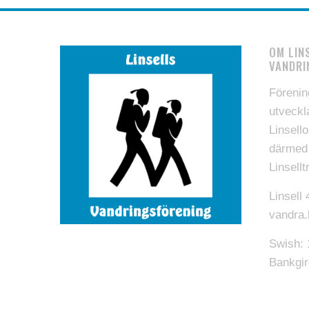
OM LIN
VANDRI
Förenin
utveckl
Linsell
därmed 
Linsellt
Linsell
vandra.
Swish:
Bankgir