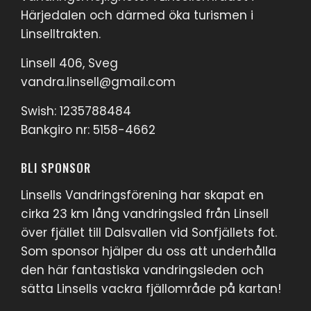
Härjedalen och därmed öka turismen i
Linselltrakten.
Linsell 406, Sveg
vandra.linsell@gmail.com
Swish: 1235788484
Bankgiro nr: 5158-4662
BLI SPONSOR
Linsells Vandringsförening har skapat en
cirka 23 km lång vandringsled från Linsell
över fjället till Dalsvallen vid Sonfjällets fot.
Som sponsor hjälper du oss att underhålla
den här fantastiska vandringsleden och
sätta Linsells vackra fjällområde på kartan!