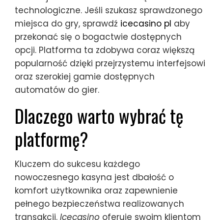
technologiczne. Jeśli szukasz sprawdzonego
miejsca do gry, sprawdź
icecasino pl
aby
przekonać się o bogactwie dostępnych
opcji. Platforma ta zdobywa coraz większą
popularność dzięki przejrzystemu interfejsowi
oraz szerokiej gamie dostępnych
automatów do gier.
Dlaczego warto wybrać tę
platformę?
Kluczem do sukcesu każdego
nowoczesnego kasyna jest dbałość o
komfort użytkownika oraz zapewnienie
pełnego bezpieczeństwa realizowanych
transakcji.
Icecasino
oferuje swoim klientom