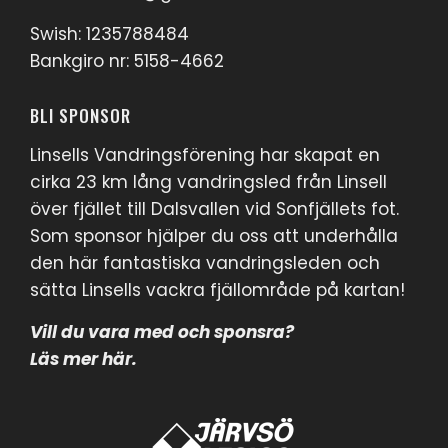
Swish: 1235788484
Bankgiro nr: 5158-4662
BLI SPONSOR
Linsells Vandringsförening har skapat en
cirka 23 km lång vandringsled från Linsell
över fjället till Dalsvallen vid Sonfjällets fot.
Som sponsor hjälper du oss att underhålla
den här fantastiska vandringsleden och
sätta Linsells vackra fjällområde på kartan!
Vill du vara med och sponsra?
Läs mer här
.