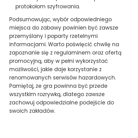
protokołom szyfrowania.
Podsumowując, wybór odpowiedniego
miejsca do zabawy powinien być zawsze
przemyślany i poparty rzetelnymi
informacjami. Warto poświęcić chwilę na
zapoznanie się z regulaminem oraz ofertą
promocyjną, aby w pełni wykorzystać
możliwości, jakie daje korzystanie z
renomowanych serwisów hazardowych.
Pamiętaj, że gra powinna być przede
wszystkim rozrywką, dlatego zawsze
zachowuj odpowiedzialne podejście do
swoich zakładów.