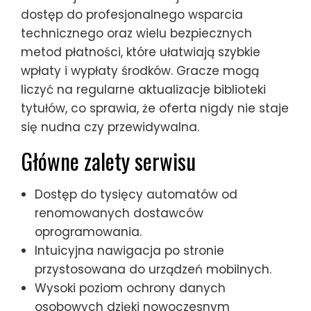
dostęp do profesjonalnego wsparcia
technicznego oraz wielu bezpiecznych
metod płatności, które ułatwiają szybkie
wpłaty i wypłaty środków. Gracze mogą
liczyć na regularne aktualizacje biblioteki
tytułów, co sprawia, że oferta nigdy nie staje
się nudna czy przewidywalna.
Główne zalety serwisu
Dostęp do tysięcy automatów od
renomowanych dostawców
oprogramowania.
Intuicyjna nawigacja po stronie
przystosowana do urządzeń mobilnych.
Wysoki poziom ochrony danych
osobowych dzięki nowoczesnym