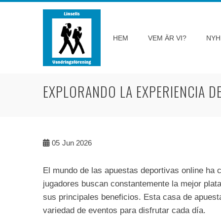
Skip
to
content
HEM
VEM ÄR VI?
NYH
EXPLORANDO LA EXPERIENCIA D
05
Jun 2026
El mundo de las apuestas deportivas online ha 
jugadores buscan constantemente la mejor plat
sus principales beneficios. Esta casa de apuesta
variedad de eventos para disfrutar cada día.