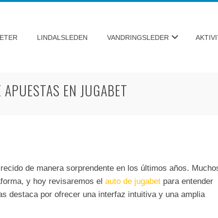
ETER
LINDALSLEDEN
VANDRINGSLEDER
AKTIV
E APUESTAS EN JUGABET
crecido de manera sorprendente en los últimos años. Mucho
aforma, y hoy revisaremos el
auto de jugabet
para entender
s destaca por ofrecer una interfaz intuitiva y una amplia