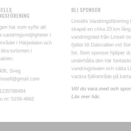
SELLS
BLI SPONSOR
NGSFÖRENING
Linsells Vandringsförening 
gen har som syfte att
skapat en cirka 23 km lång
a vandringsmöjligheter i
vandringsled från Linsell ö
området i Härjedalen och
fjället till Dalsvallen vid Son
öka turismen i
fot. Som sponsor hjälper du
rakten.
underhålla den här fantasti
vandringsleden och sätta Li
 406, Sveg
vackra fjällområde på karta
linsell@gmail.com
Vill du vara med och spo
 1235788484
Läs mer här
.
o nr: 5158-4662