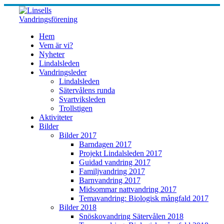
Skip
to
content
Hem
Vem är vi?
Nyheter
Lindalsleden
Vandringsleder
Lindalsleden
Sätervålens runda
Svartviksleden
Trollstigen
Aktiviteter
Bilder
Bilder 2017
Barndagen 2017
Projekt Lindalsleden 2017
Guidad vandring 2017
Familjvandring 2017
Barnvandring 2017
Midsommar nattvandring 2017
Temavandring: Biologisk mångfald 2017
Bilder 2018
Snöskovandring Sätervålen 2018