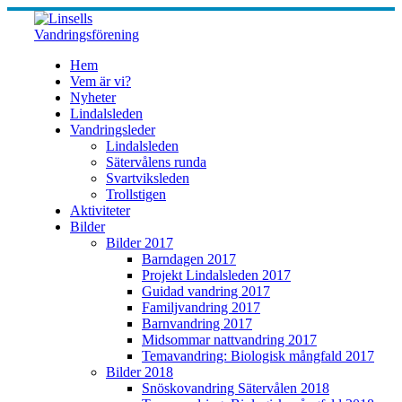
Skip
to
content
Hem
Vem är vi?
Nyheter
Lindalsleden
Vandringsleder
Lindalsleden
Sätervålens runda
Svartviksleden
Trollstigen
Aktiviteter
Bilder
Bilder 2017
Barndagen 2017
Projekt Lindalsleden 2017
Guidad vandring 2017
Familjvandring 2017
Barnvandring 2017
Midsommar nattvandring 2017
Temavandring: Biologisk mångfald 2017
Bilder 2018
Snöskovandring Sätervålen 2018