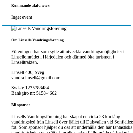
Kommande aktiviteter:
Inget event
Om Linsells Vandringsförening
Föreningen har som syfte att utveckla vandringsmöjligheter i
Linsellområdet i Härjedalen och därmed öka turismen i
Linselltrakten.
Linsell 406, Sveg
vandra.linsell@gmail.com
Swish: 1235788484
Bankgiro nr: 5158-4662
Bli sponsor
Linsells Vandringsförening har skapat en cirka 23 km lång
vandringsled från Linsell över fjället till Dalsvallen vid Sonfjället
fot. Som sponsor hjälper du oss att underhålla den här fantastiska
vandringsleden och sätta Linsells vackra fjällområde på kartan!