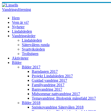
Skip
to
content
Hem
Vem är vi?
Nyheter
Lindalsleden
Vandringsleder
Lindalsleden
Sätervålens runda
Svartviksleden
Trollstigen
Aktiviteter
Bilder
Bilder 2017
Barndagen 2017
Projekt Lindalsleden 2017
Guidad vandring 2017
Familjvandring 2017
Barnvandring 2017
Midsommar nattvandring 2017
Temavandring: Biologisk mångfald 2017
Bilder 2018
Snöskovandring Sätervålen 2018