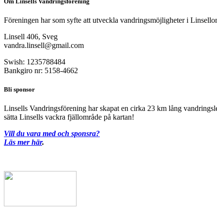
Om Linsells Vandringsförening
Föreningen har som syfte att utveckla vandringsmöjligheter i Linsello
Linsell 406, Sveg
vandra.linsell@gmail.com
Swish: 1235788484
Bankgiro nr: 5158-4662
Bli sponsor
Linsells Vandringsförening har skapat en cirka 23 km lång vandringsled 
sätta Linsells vackra fjällområde på kartan!
Vill du vara med och sponsra?
Läs mer här
.