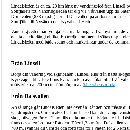
Lindalsleden är en ca. 23 km lång ny vandringsled från Linsell öv
Sonfjällets fot. Vandringsleden tar dig via Vålvallen upp till Sät
Dörrsvålen (883 m.ö.h.) ner till Dalsvallen på andra sidan Linsell
Sonfjället till Nysätern och Nyvallen i Hede.
Vandringsleden har tydliga blåa markeringar. Två nya timrade vin
och ta en efterlängtad fika. En tredje kommer att sättas upp unde
Lindalsleden med både spång och markeringar under de komman
Från Linsell
Börja din vandring vid skjutbanan i Linsell eller från nästa skog
Kyrkvägen till Glöte finns kvar. Du kan även åka bil till Vålvall
möts efter ca. 200 meter från början av
Sätervålens runda
.
Från Dalsvallen
Än så länge går Lindalsleden inte över ån Rånden och måste du föl
vandringsleden. Om du åker bil från Linsell kan du svänga vänst
skogsbilvägen för ca. 7 km tills du kommer till början av Lindals
finns också en bro över Rånden. Efter 1,2 km från Dalsvallen svän
700 m. svänger du vänster och fortsätter följa vägen för 2,5 km ti