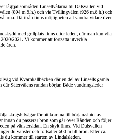
er lågfjällsområden Linsellvålarna till Dalsvallen vid
ervålen (894 m.ö.h.) och via Tvillingvålen (926 m.ö.h.) och
vålarna. Därifrån finns möjligheten att vandra vidare över
dskydd med grillplats finns efter leden, där man kan vila
r 2020/2021. Vi kommer att fortsätta utveckla
de åren.
sbilväg vid Kvarnkällbäcken där en del av Linsells gamla
en där Sätervålens rundan börjar. Både vandringsleder
ja skogsbilvägar för att komma till början/slutet av
er innan du passerar bron som går över Rånden och följer
leden på vänstersidan. En skylt finns. Vid Dalsvallen
ger du vänster och fortsätter 600 m till bron. Efter ca.
lls du kommer till starten av Lindalsleden.