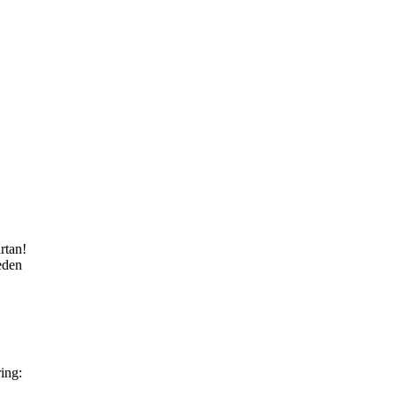
rtan!
eden
ing: