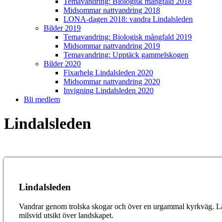
Temavandring: Biologisk mångfald 2018
Midsommar nattvandring 2018
LONA-dagen 2018: vandra Lindalsleden
Bilder 2019
Temavandring: Biologisk mångfald 2019
Midsommar nattvandring 2019
Temavandring: Upptäck gammelskogen
Bilder 2020
Fixarhelg Lindalsleden 2020
Midsommar nattvandring 2020
Invigning Lindalsleden 2020
Bli medlem
Lindalsleden
Lindalsleden
Vandrar genom trolska skogar och över en urgammal kyrkväg. Län
milsvid utsikt över landskapet.